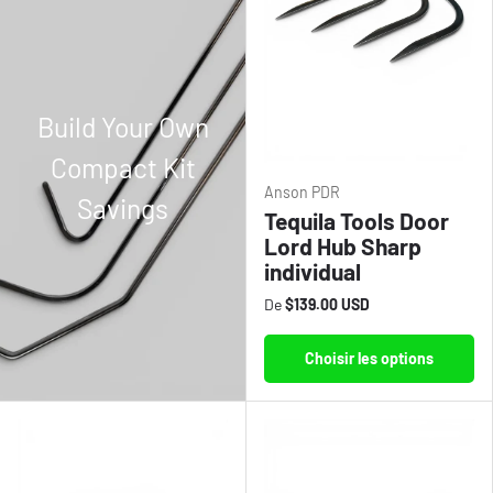
Build Your Own
Compact Kit
Anson PDR
Savings
Tequila Tools Door
Lord Hub Sharp
individual
De
$139.00 USD
Choisir les options