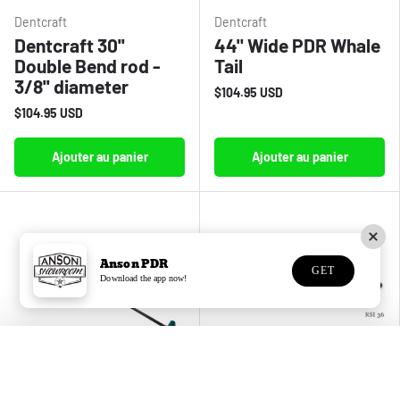
Dentcraft
Dentcraft
Dentcraft 30''
44" Wide PDR Whale
Double Bend rod -
Tail
3/8'' diameter
$104.95 USD
$104.95 USD
Ajouter au panier
Ajouter au panier
Anson PDR
GET
Download the app now!
X
Burleson
Plano