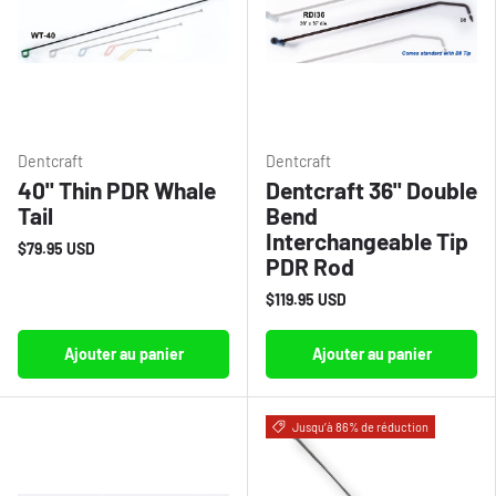
Dentcraft
Dentcraft
40" Thin PDR Whale
Dentcraft 36" Double
Tail
Bend
Interchangeable Tip
$79.95 USD
PDR Rod
$119.95 USD
Ajouter au panier
Ajouter au panier
Jusqu’à 86% de réduction