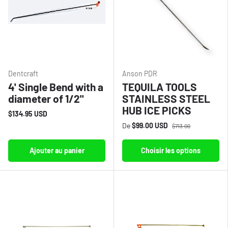
Dentcraft
Anson PDR
4' Single Bend with a
TEQUILA TOOLS
diameter of 1/2"
STAINLESS STEEL
HUB ICE PICKS
$134.95 USD
De
$99.00 USD
$713.00
Ajouter au panier
Choisir les options