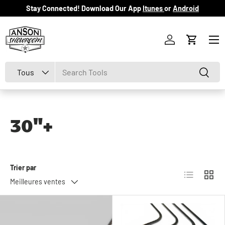
Stay Connected! Download Our App
Itunes
or
Android
Aller au contenu
Menu
Se connecter
Panier
Recherche
Type de produit
Recher
Tous
30"+
Trier par
Liste
Grille
Meilleures ventes