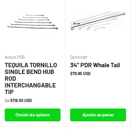
Anson PDR
Dentcraft
TEQUILA TORNILLO
34" PDR Whale Tail
SINGLE BEND HUB
$79.95 USD
ROD
INTERCHANGABLE
TIP
De
$119.00 USD
Choisir les options
Ajouter au panier