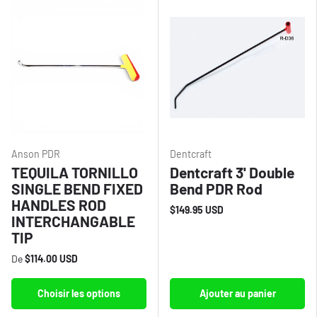
Anson PDR
Dentcraft
TEQUILA TORNILLO
Dentcraft 3' Double
SINGLE BEND FIXED
Bend PDR Rod
HANDLES ROD
$149.95 USD
INTERCHANGABLE
TIP
De
$114.00 USD
Choisir les options
Ajouter au panier